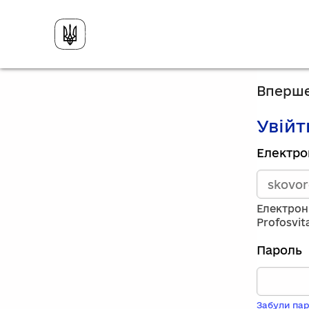
Вперше
Увійт
Зареєст
Електро
викорис
електро
адресу
та
Електрон
пароль.
Profosvit
Якщо
у
Пароль
вас
немає
обліков
запису,
Забули пар
натисніт