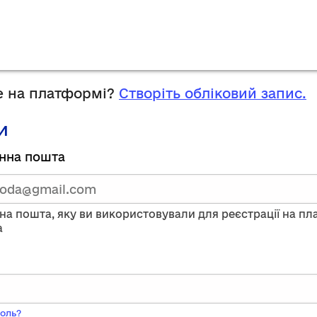
 на платформі?
Створіть обліковий запис.
и
руйтесь,
нна пошта
тавши
нну
на пошта, яку ви використовували для реєстрації на п
a
ого
оль?
ь