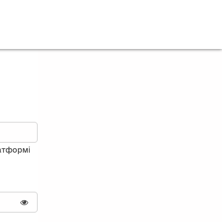
латформі
Показати пароль