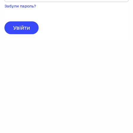
Пока
запису,
Забули пароль?
натисніть
нижче
для
реєстрації.
Увійти