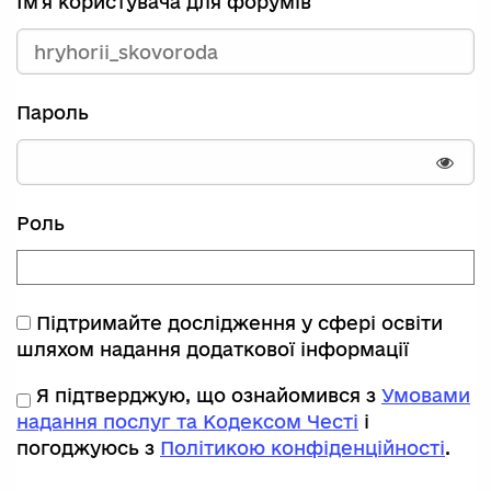
Ім'я користувача для форумів
Пароль
Пока
Роль
Підтримайте дослідження у сфері освіти
шляхом надання додаткової інформації
Я підтверджую, що ознайомився з
Умовами
надання послуг та Кодексом Честі
і
погоджуюсь з
Політикою конфіденційності
.