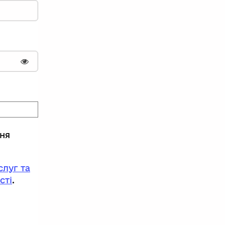
Показати пароль
ння
луг та
сті
.