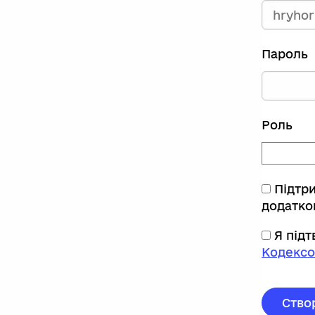
Пароль
Роль
Підтр
додатко
Я під
Кодексо
Ство