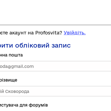
те акаунт на Profosvita?
Увійдіть.
ити обліковий запис
нна пошта
прізвище
ристувача для форумів