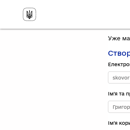
Уже має
Створ
Електро
Ім'я та 
Ім'я ко