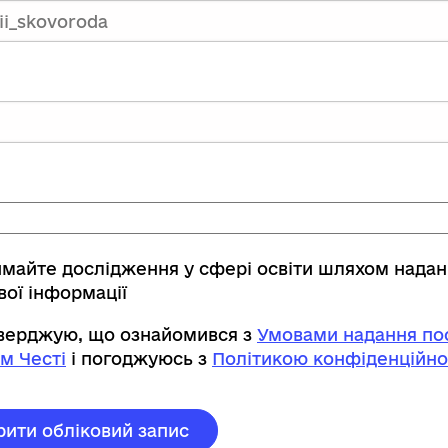
имайте дослідження у сфері освіти шляхом нада
вої інформації
тверджую, що ознайомився з
Умовами надання пос
м Честі
і погоджуюсь з
Політикою конфіденційно
рити обліковий запис