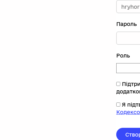
Пароль
Роль
Підтр
додатко
Я під
Кодексо
Ство