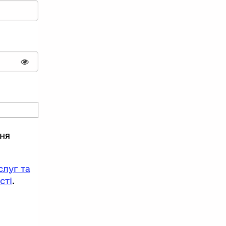
Показати пароль
ння
луг та
сті
.