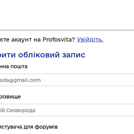
те акаунт на Profosvita?
Увійдіть.
ити обліковий запис
нна пошта
прізвище
ристувача для форумів