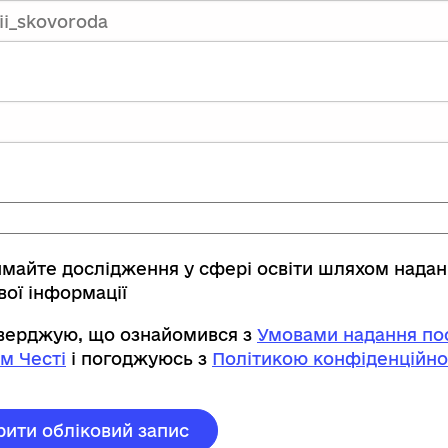
имайте дослідження у сфері освіти шляхом нада
вої інформації
тверджую, що ознайомився з
Умовами надання пос
м Честі
і погоджуюсь з
Політикою конфіденційно
рити обліковий запис