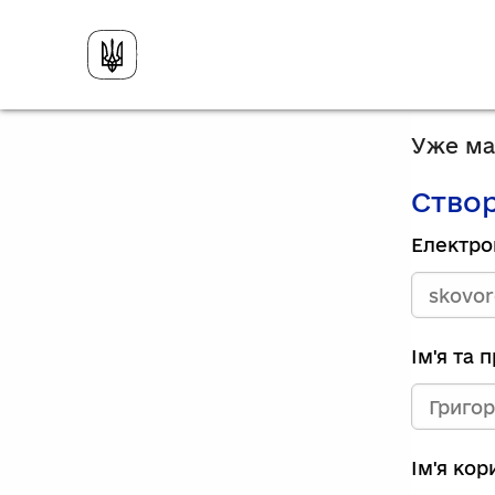
Уже має
Створ
Електро
Ім'я та 
Ім'я ко