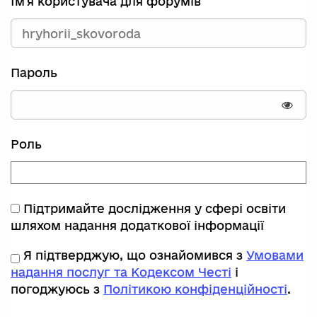
Ім'я користувача для форумів
Пароль
Пока
Роль
Підтримайте дослідження у сфері освіти
шляхом надання додаткової інформації
Я підтверджую, що ознайомився з
Умовами
надання послуг та Кодексом Честі
і
погоджуюсь з
Політикою конфіденційності
.