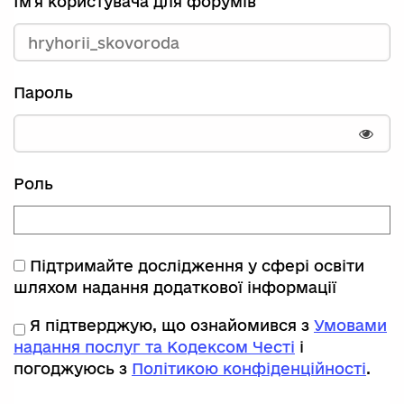
Ім'я користувача для форумів
Пароль
Пока
Роль
Підтримайте дослідження у сфері освіти
шляхом надання додаткової інформації
Я підтверджую, що ознайомився з
Умовами
надання послуг та Кодексом Честі
і
погоджуюсь з
Політикою конфіденційності
.