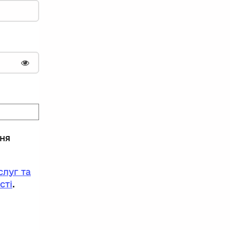
Показати пароль
ння
луг та
сті
.