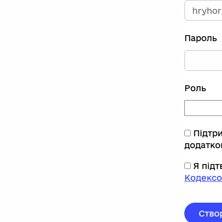
Пароль
Роль
Підтр
додатко
Я під
Кодексо
Ство