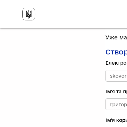
Уже має
Створ
Електро
Ім'я та 
Ім'я ко