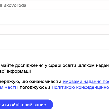
имайте дослідження у сфері освіти шляхом нада
вої інформації
тверджую, що ознайомився з
Умовами надання пос
м Честі
і погоджуюсь з
Політикою конфіденційно
рити обліковий запис