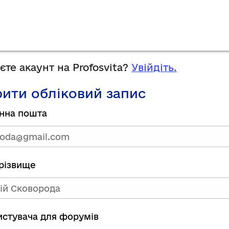
те акаунт на Profosvita?
Увійдіть.
ити обліковий запис
нна пошта
прізвище
ристувача для форумів