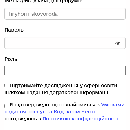
Ім'я користувача для форумів
Пароль
Пока
Роль
Підтримайте дослідження у сфері освіти
шляхом надання додаткової інформації
Я підтверджую, що ознайомився з
Умовами
надання послуг та Кодексом Честі
і
погоджуюсь з
Політикою конфіденційності
.