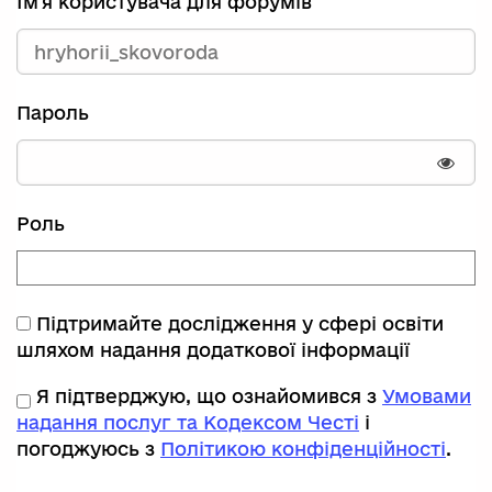
Ім'я користувача для форумів
Пароль
Пока
Роль
Підтримайте дослідження у сфері освіти
шляхом надання додаткової інформації
Я підтверджую, що ознайомився з
Умовами
надання послуг та Кодексом Честі
і
погоджуюсь з
Політикою конфіденційності
.