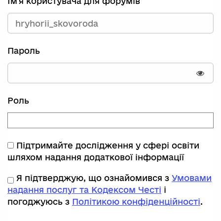
Ім'я користувача для форумів
Пароль
Пока
Роль
Підтримайте дослідження у сфері освіти
шляхом надання додаткової інформації
Я підтверджую, що ознайомився з
Умовами
надання послуг та Кодексом Честі
і
погоджуюсь з
Політикою конфіденційності
.