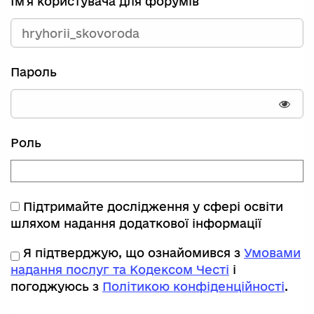
Ім'я користувача для форумів
Пароль
Пока
Роль
Підтримайте дослідження у сфері освіти
шляхом надання додаткової інформації
Я підтверджую, що ознайомився з
Умовами
надання послуг та Кодексом Честі
і
погоджуюсь з
Політикою конфіденційності
.