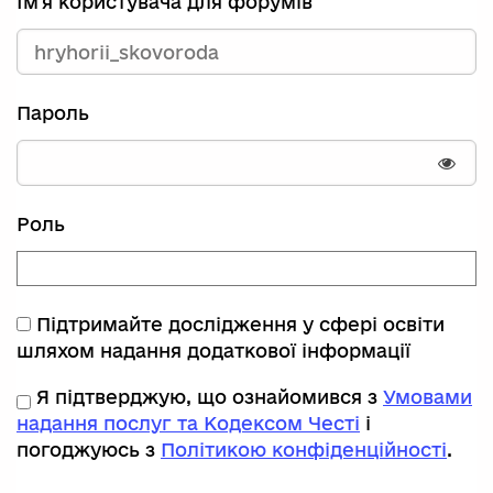
Ім'я користувача для форумів
Пароль
Пока
Роль
Підтримайте дослідження у сфері освіти
шляхом надання додаткової інформації
Я підтверджую, що ознайомився з
Умовами
надання послуг та Кодексом Честі
і
погоджуюсь з
Політикою конфіденційності
.