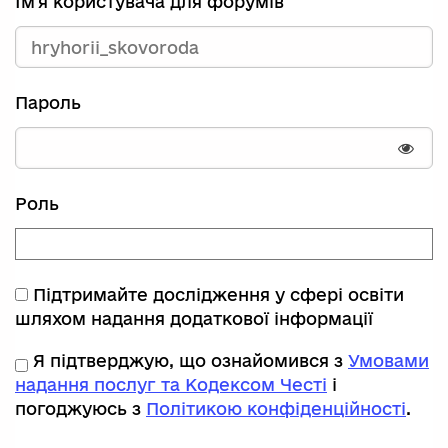
Ім'я користувача для форумів
Пароль
Пока
Роль
Підтримайте дослідження у сфері освіти
шляхом надання додаткової інформації
Я підтверджую, що ознайомився з
Умовами
надання послуг та Кодексом Честі
і
погоджуюсь з
Політикою конфіденційності
.