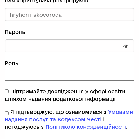
Ім'я користувача для форумів
Пароль
Пока
Роль
Підтримайте дослідження у сфері освіти
шляхом надання додаткової інформації
Я підтверджую, що ознайомився з
Умовами
надання послуг та Кодексом Честі
і
погоджуюсь з
Політикою конфіденційності
.