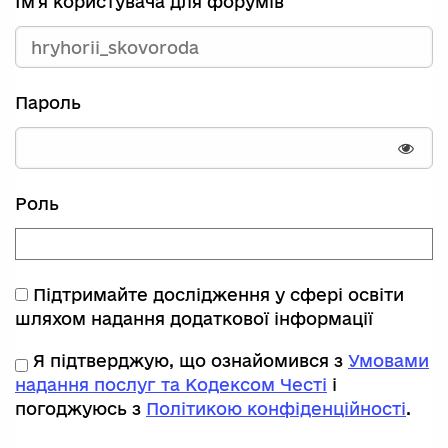
Ім'я користувача для форумів
Пароль
Пока
Роль
Підтримайте дослідження у сфері освіти
шляхом надання додаткової інформації
Я підтверджую, що ознайомився з
Умовами
надання послуг та Кодексом Честі
і
погоджуюсь з
Політикою конфіденційності
.