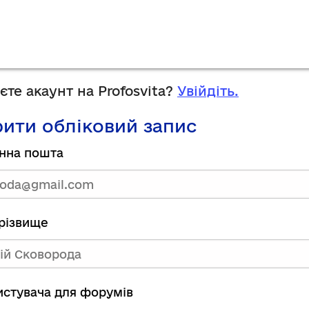
те акаунт на Profosvita?
Увійдіть.
ити обліковий запис
нна пошта
прізвище
ристувача для форумів