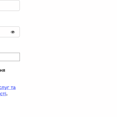
Показати пароль
ння
луг та
сті
.