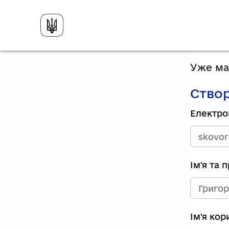
Уже має
Створ
Електро
Ім'я та 
Ім'я ко