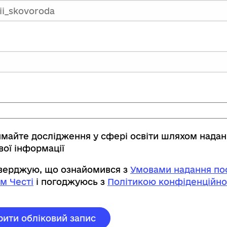
имайте дослідження у сфері освіти шляхом нада
вої інформації
тверджую, що ознайомився з
Умовами надання пос
м Честі
і погоджуюсь з
Політикою конфіденційно
рити обліковий запис