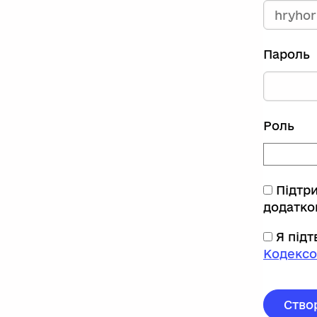
Пароль
Роль
Підтр
додатко
Я під
Кодексо
Ство