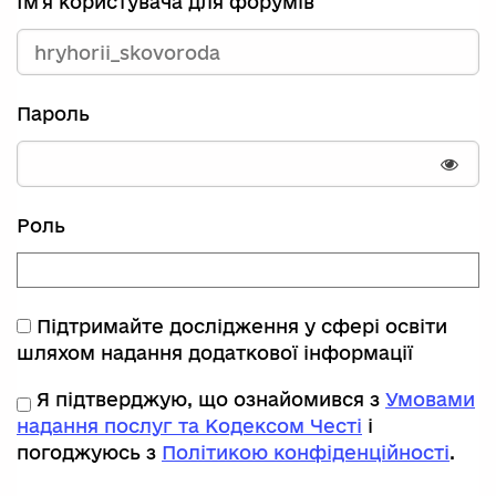
Ім'я користувача для форумів
Пароль
Пока
Роль
Підтримайте дослідження у сфері освіти
шляхом надання додаткової інформації
Я підтверджую, що ознайомився з
Умовами
надання послуг та Кодексом Честі
і
погоджуюсь з
Політикою конфіденційності
.