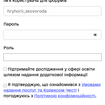
Ім'я користувача для форумів
Пароль
Пока
Роль
Підтримайте дослідження у сфері освіти
шляхом надання додаткової інформації
Я підтверджую, що ознайомився з
Умовами
надання послуг та Кодексом Честі
і
погоджуюсь з
Політикою конфіденційності
.