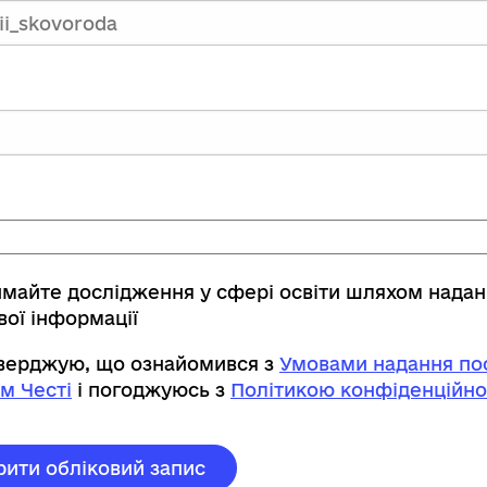
имайте дослідження у сфері освіти шляхом нада
вої інформації
тверджую, що ознайомився з
Умовами надання пос
м Честі
і погоджуюсь з
Політикою конфіденційно
рити обліковий запис