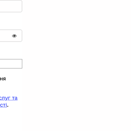
Показати пароль
ння
луг та
сті
.