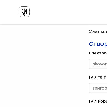
Уже має
Створ
Електро
Ім'я та 
Ім'я ко