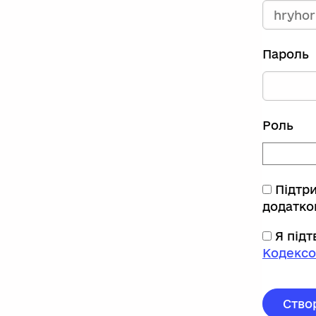
Пароль
Роль
Підтр
додатко
Я під
Кодексо
Ство