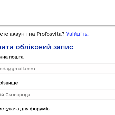
те акаунт на Profosvita?
Увійдіть.
ити обліковий запис
нна пошта
прізвище
ристувача для форумів