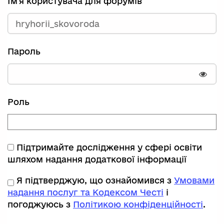
Ім'я користувача для форумів
Пароль
Пока
Роль
Підтримайте дослідження у сфері освіти
шляхом надання додаткової інформації
Я підтверджую, що ознайомився з
Умовами
надання послуг та Кодексом Честі
і
погоджуюсь з
Політикою конфіденційності
.