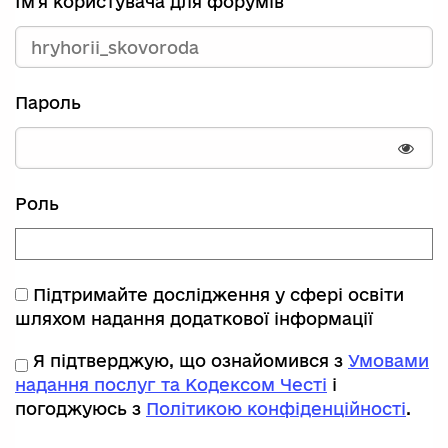
Ім'я користувача для форумів
Пароль
Пока
Роль
Підтримайте дослідження у сфері освіти
шляхом надання додаткової інформації
Я підтверджую, що ознайомився з
Умовами
надання послуг та Кодексом Честі
і
погоджуюсь з
Політикою конфіденційності
.