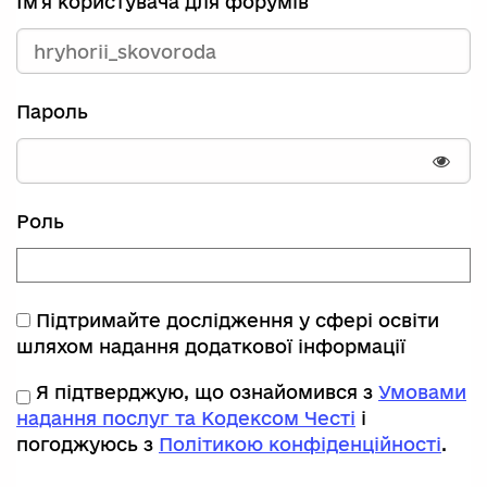
Ім'я користувача для форумів
Пароль
Пока
Роль
Підтримайте дослідження у сфері освіти
шляхом надання додаткової інформації
Я підтверджую, що ознайомився з
Умовами
надання послуг та Кодексом Честі
і
погоджуюсь з
Політикою конфіденційності
.