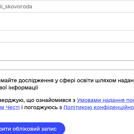
имайте дослідження у сфері освіти шляхом нада
вої інформації
тверджую, що ознайомився з
Умовами надання пос
м Честі
і погоджуюсь з
Політикою конфіденційно
рити обліковий запис