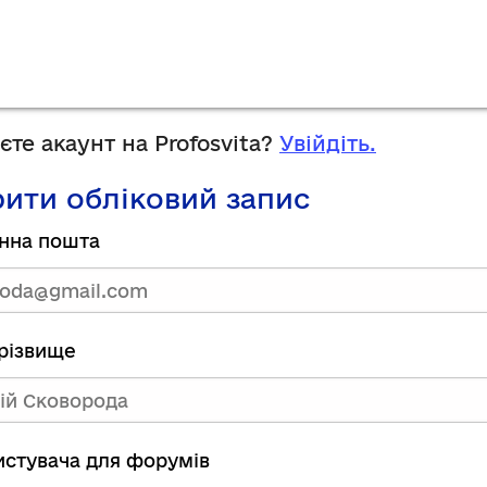
те акаунт на Profosvita?
Увійдіть.
ити обліковий запис
нна пошта
прізвище
ристувача для форумів