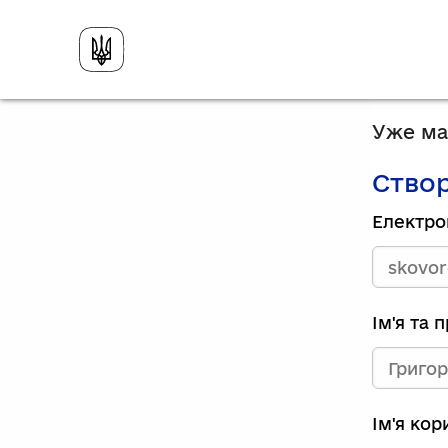
Уже має
Створ
Електро
Ім'я та 
Ім'я ко