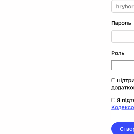
Пароль
Роль
Підтр
додатко
Я під
Кодексо
Ство