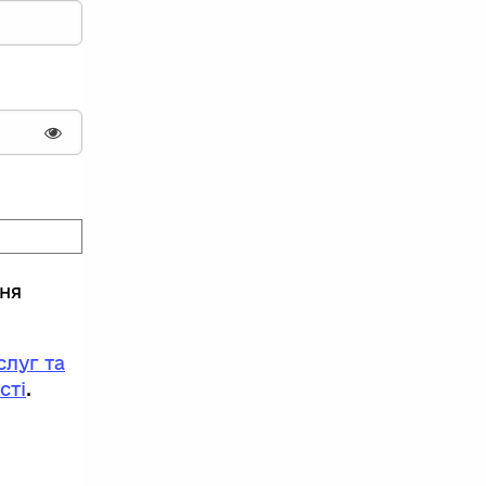
Показати пароль
ння
луг та
сті
.