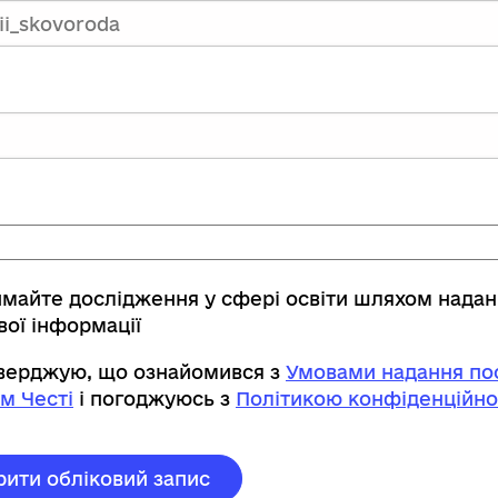
имайте дослідження у сфері освіти шляхом нада
вої інформації
тверджую, що ознайомився з
Умовами надання пос
м Честі
і погоджуюсь з
Політикою конфіденційно
рити обліковий запис