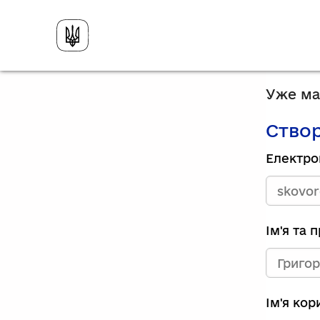
Уже має
Створ
Електро
Ім'я та 
Ім'я ко