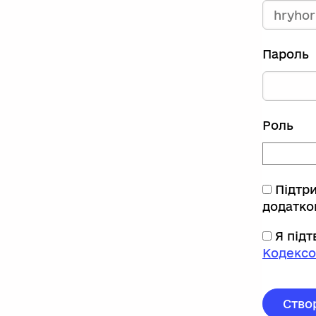
Пароль
Роль
Підтр
додатко
Я під
Кодексо
Ство