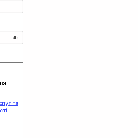
Показати пароль
ння
луг та
сті
.