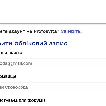
те акаунт на Profosvita?
Увійдіть.
ити обліковий запис
нна пошта
прізвище
ристувача для форумів