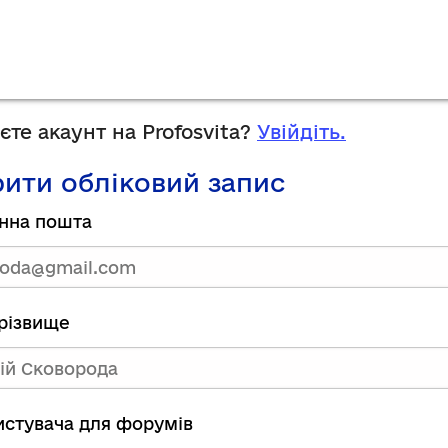
те акаунт на Profosvita?
Увійдіть.
ити обліковий запис
нна пошта
прізвище
ристувача для форумів