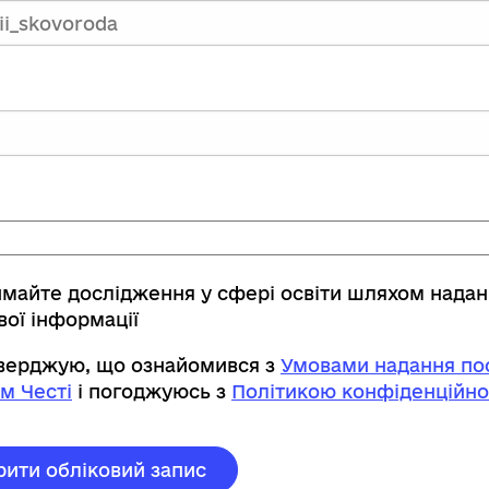
имайте дослідження у сфері освіти шляхом нада
вої інформації
тверджую, що ознайомився з
Умовами надання пос
м Честі
і погоджуюсь з
Політикою конфіденційно
рити обліковий запис