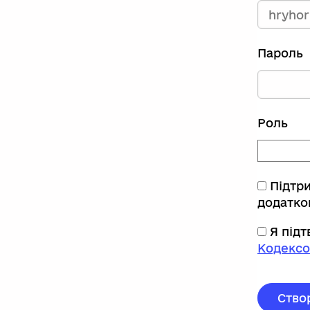
Пароль
Роль
Підтр
додатко
Я під
Кодексо
Ство