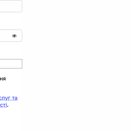
Показати пароль
ння
луг та
сті
.