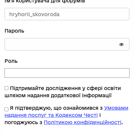
Ім'я користувача для форумів
Пароль
Пока
Роль
Підтримайте дослідження у сфері освіти
шляхом надання додаткової інформації
Я підтверджую, що ознайомився з
Умовами
надання послуг та Кодексом Честі
і
погоджуюсь з
Політикою конфіденційності
.