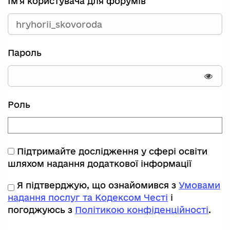
Ім'я користувача для форумів
Пароль
Пока
Роль
Підтримайте дослідження у сфері освіти
шляхом надання додаткової інформації
Я підтверджую, що ознайомився з
Умовами
надання послуг та Кодексом Честі
і
погоджуюсь з
Політикою конфіденційності
.