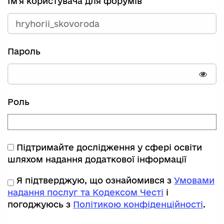
Ім'я користувача для форумів
Пароль
Пока
Роль
Підтримайте дослідження у сфері освіти
шляхом надання додаткової інформації
Я підтверджую, що ознайомився з
Умовами
надання послуг та Кодексом Честі
і
погоджуюсь з
Політикою конфіденційності
.