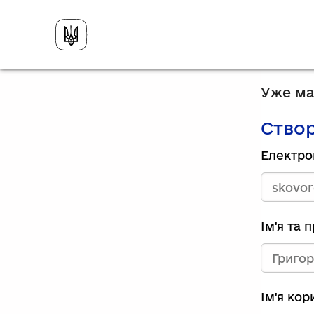
Уже має
Створ
Електро
Ім'я та 
Ім'я ко