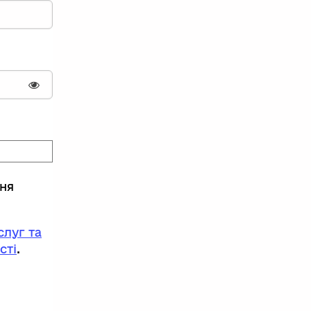
Показати пароль
ння
луг та
сті
.