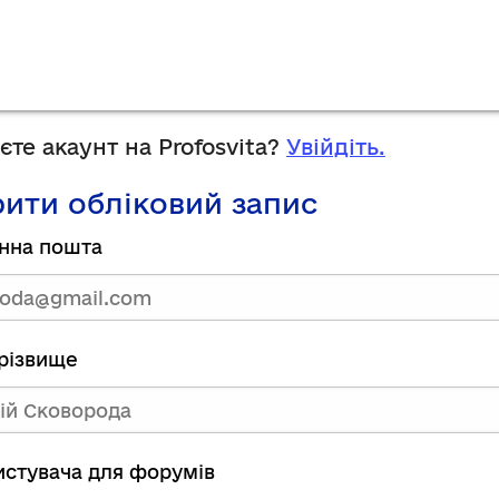
те акаунт на Profosvita?
Увійдіть.
ити обліковий запис
нна пошта
прізвище
ристувача для форумів