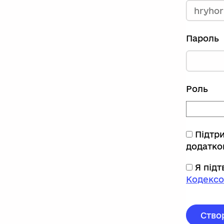
Пароль
Роль
Підтр
додатко
Я під
Кодексо
Ство