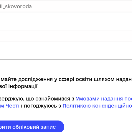
имайте дослідження у сфері освіти шляхом нада
вої інформації
тверджую, що ознайомився з
Умовами надання пос
м Честі
і погоджуюсь з
Політикою конфіденційно
рити обліковий запис