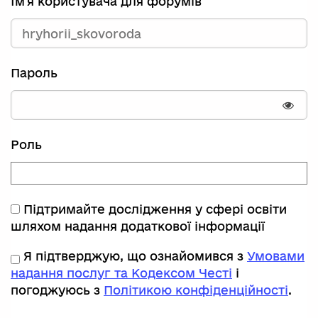
Ім'я користувача для форумів
Пароль
Пока
Роль
Підтримайте дослідження у сфері освіти
шляхом надання додаткової інформації
Я підтверджую, що ознайомився з
Умовами
надання послуг та Кодексом Честі
і
погоджуюсь з
Політикою конфіденційності
.