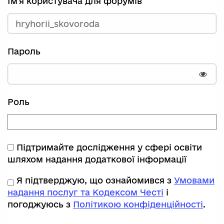
Ім'я користувача для форумів
Пароль
Пока
Роль
Підтримайте дослідження у сфері освіти
шляхом надання додаткової інформації
Я підтверджую, що ознайомився з
Умовами
надання послуг та Кодексом Честі
і
погоджуюсь з
Політикою конфіденційності
.