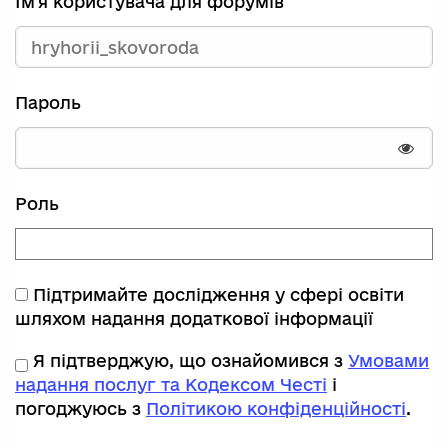
Ім'я користувача для форумів
Пароль
Пока
Роль
Підтримайте дослідження у сфері освіти
шляхом надання додаткової інформації
Я підтверджую, що ознайомився з
Умовами
надання послуг та Кодексом Честі
і
погоджуюсь з
Політикою конфіденційності
.