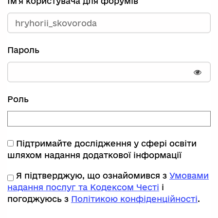
Ім'я користувача для форумів
Пароль
Пока
Роль
Підтримайте дослідження у сфері освіти
шляхом надання додаткової інформації
Я підтверджую, що ознайомився з
Умовами
надання послуг та Кодексом Честі
і
погоджуюсь з
Політикою конфіденційності
.