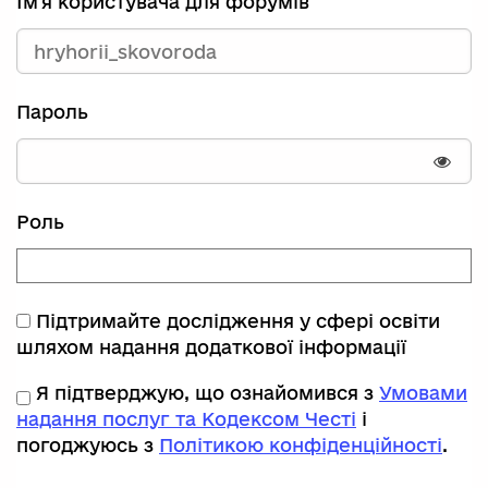
Ім'я користувача для форумів
Пароль
Пока
Роль
Підтримайте дослідження у сфері освіти
шляхом надання додаткової інформації
Я підтверджую, що ознайомився з
Умовами
надання послуг та Кодексом Честі
і
погоджуюсь з
Політикою конфіденційності
.