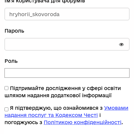
Ім'я користувача для форумів
Пароль
Пока
Роль
Підтримайте дослідження у сфері освіти
шляхом надання додаткової інформації
Я підтверджую, що ознайомився з
Умовами
надання послуг та Кодексом Честі
і
погоджуюсь з
Політикою конфіденційності
.