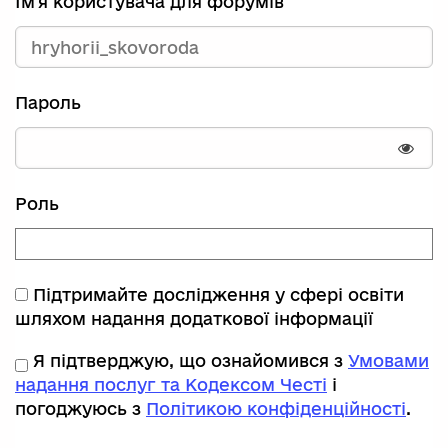
Ім'я користувача для форумів
Пароль
Пока
Роль
Підтримайте дослідження у сфері освіти
шляхом надання додаткової інформації
Я підтверджую, що ознайомився з
Умовами
надання послуг та Кодексом Честі
і
погоджуюсь з
Політикою конфіденційності
.