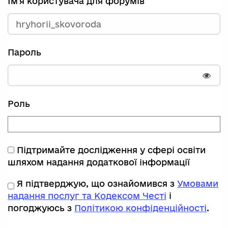
Ім'я користувача для форумів
Пароль
Пока
Роль
Підтримайте дослідження у сфері освіти
шляхом надання додаткової інформації
Я підтверджую, що ознайомився з
Умовами
надання послуг та Кодексом Честі
і
погоджуюсь з
Політикою конфіденційності
.