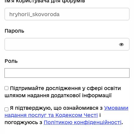
Ім'я користувача для форумів
Пароль
Пока
Роль
Підтримайте дослідження у сфері освіти
шляхом надання додаткової інформації
Я підтверджую, що ознайомився з
Умовами
надання послуг та Кодексом Честі
і
погоджуюсь з
Політикою конфіденційності
.