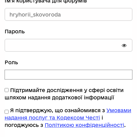
Ім'я користувача для форумів
Пароль
Пока
Роль
Підтримайте дослідження у сфері освіти
шляхом надання додаткової інформації
Я підтверджую, що ознайомився з
Умовами
надання послуг та Кодексом Честі
і
погоджуюсь з
Політикою конфіденційності
.