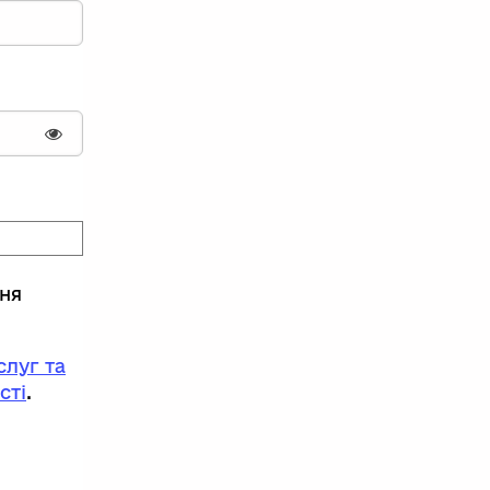
Показати пароль
ння
луг та
сті
.