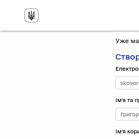
Уже має
Створ
Електро
Ім'я та 
Ім'я ко