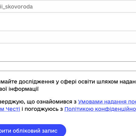
имайте дослідження у сфері освіти шляхом нада
вої інформації
тверджую, що ознайомився з
Умовами надання пос
м Честі
і погоджуюсь з
Політикою конфіденційно
рити обліковий запис