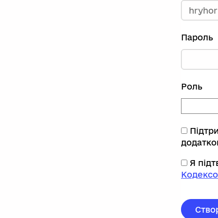
Пароль
Роль
Підтр
додатко
Я під
Кодексо
Ство