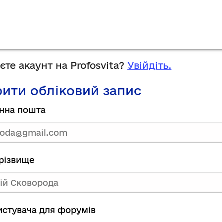
те акаунт на Profosvita?
Увійдіть.
ити обліковий запис
нна пошта
прізвище
ристувача для форумів