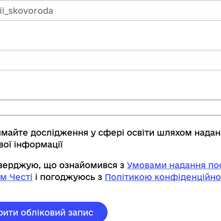
имайте дослідження у сфері освіти шляхом нада
вої інформації
тверджую, що ознайомився з
Умовами надання пос
м Честі
і погоджуюсь з
Політикою конфіденційно
рити обліковий запис