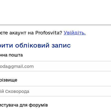
те акаунт на Profosvita?
Увійдіть.
ити обліковий запис
нна пошта
прізвище
ристувача для форумів