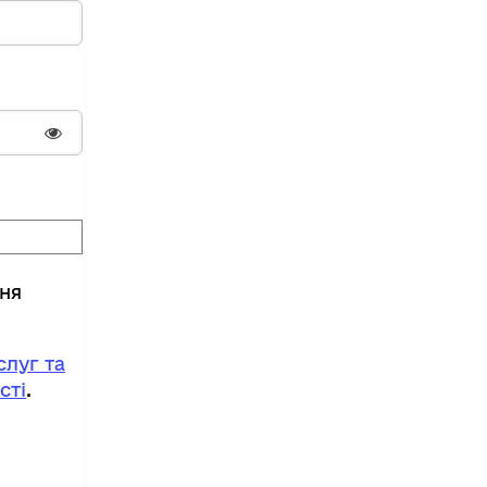
Показати пароль
ння
луг та
сті
.