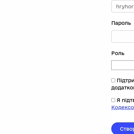
Пароль
Роль
Підтр
додатко
Я під
Кодексо
Ство