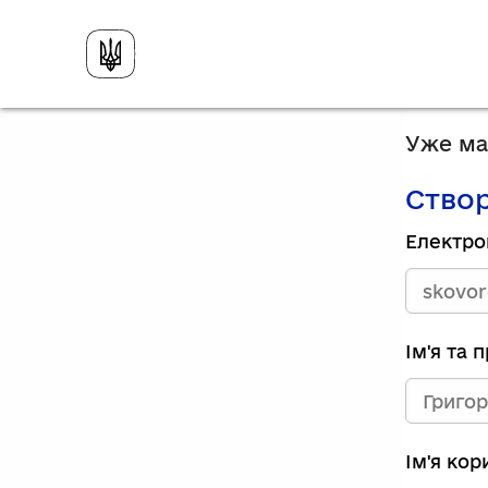
Уже має
Створ
Електро
Ім'я та 
Ім'я ко