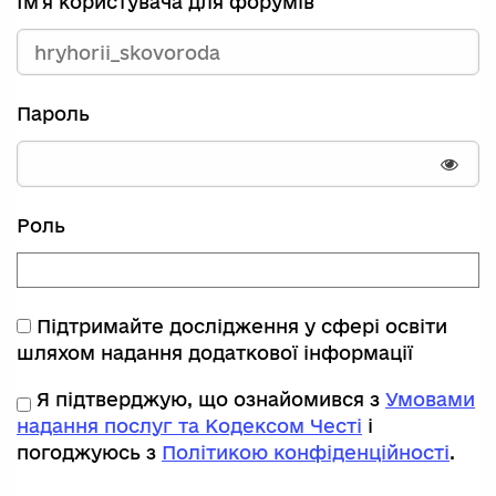
Ім'я користувача для форумів
Пароль
Пока
Роль
Підтримайте дослідження у сфері освіти
шляхом надання додаткової інформації
Я підтверджую, що ознайомився з
Умовами
надання послуг та Кодексом Честі
і
погоджуюсь з
Політикою конфіденційності
.