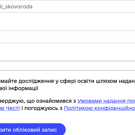
имайте дослідження у сфері освіти шляхом нада
вої інформації
тверджую, що ознайомився з
Умовами надання пос
м Честі
і погоджуюсь з
Політикою конфіденційно
рити обліковий запис