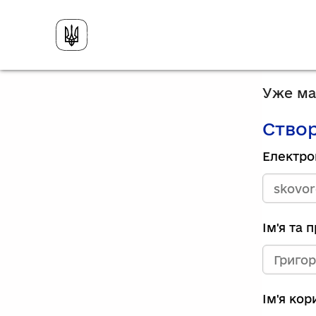
Уже має
Створ
Електро
Ім'я та 
Ім'я ко