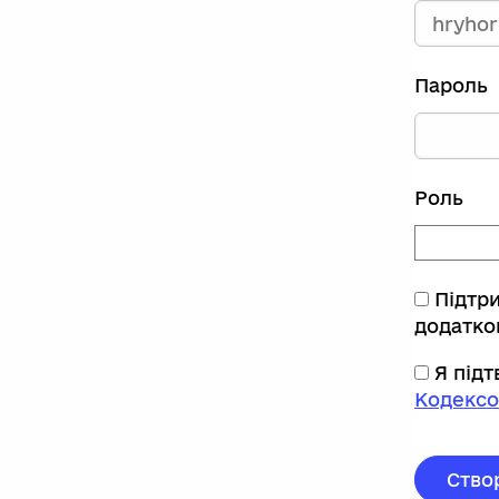
Пароль
Роль
Підтр
додатко
Я під
Кодексо
Ство