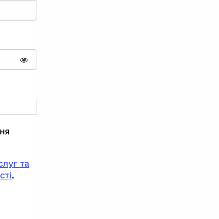
Показати пароль
ння
луг та
сті
.