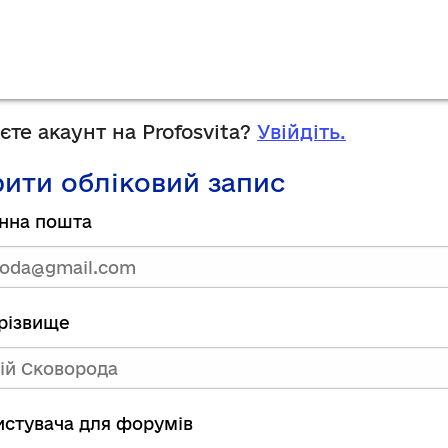
те акаунт на Profosvita?
Увійдіть.
ити обліковий запис
нна пошта
прізвище
ристувача для форумів