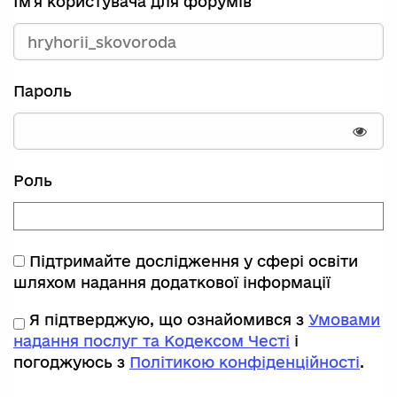
Ім'я користувача для форумів
Пароль
Пока
Роль
Підтримайте дослідження у сфері освіти
шляхом надання додаткової інформації
Я підтверджую, що ознайомився з
Умовами
надання послуг та Кодексом Честі
і
погоджуюсь з
Політикою конфіденційності
.