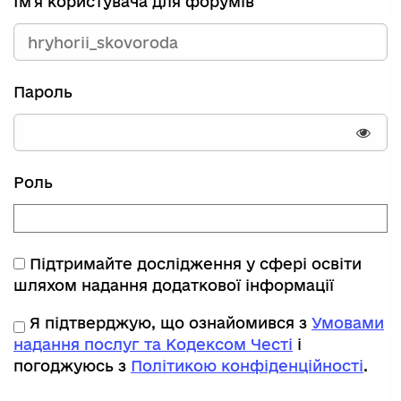
Ім'я користувача для форумів
Пароль
Пока
Роль
Підтримайте дослідження у сфері освіти
шляхом надання додаткової інформації
Я підтверджую, що ознайомився з
Умовами
надання послуг та Кодексом Честі
і
погоджуюсь з
Політикою конфіденційності
.