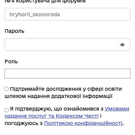
Ім'я користувача для форумів
Пароль
Пока
Роль
Підтримайте дослідження у сфері освіти
шляхом надання додаткової інформації
Я підтверджую, що ознайомився з
Умовами
надання послуг та Кодексом Честі
і
погоджуюсь з
Політикою конфіденційності
.