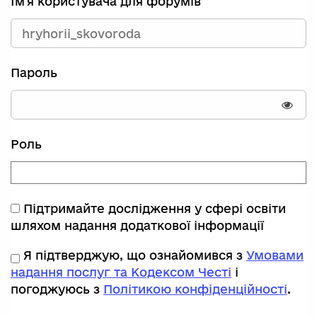
Ім'я користувача для форумів
Пароль
Пока
Роль
Підтримайте дослідження у сфері освіти
шляхом надання додаткової інформації
Я підтверджую, що ознайомився з
Умовами
надання послуг та Кодексом Честі
і
погоджуюсь з
Політикою конфіденційності
.