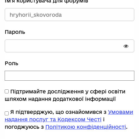
Ім'я користувача для форумів
Пароль
Пока
Роль
Підтримайте дослідження у сфері освіти
шляхом надання додаткової інформації
Я підтверджую, що ознайомився з
Умовами
надання послуг та Кодексом Честі
і
погоджуюсь з
Політикою конфіденційності
.