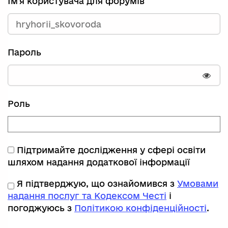
Ім'я користувача для форумів
Пароль
Пока
Роль
Підтримайте дослідження у сфері освіти
шляхом надання додаткової інформації
Я підтверджую, що ознайомився з
Умовами
надання послуг та Кодексом Честі
і
погоджуюсь з
Політикою конфіденційності
.